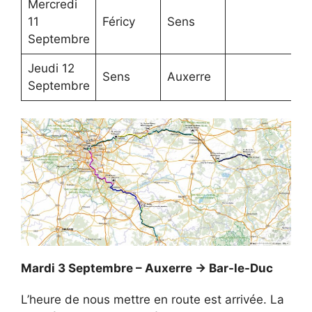
Mercredi
8
11
Féricy
Sens
k
Septembre
Jeudi 12
7
Sens
Auxerre
Septembre
k
Mardi 3 Septembre – Auxerre -> Bar-le-Duc
L’heure de nous mettre en route est arrivée. La