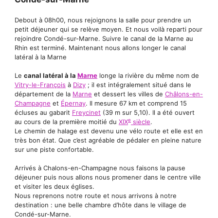
Debout à 08h00, nous rejoignons la salle pour prendre un
petit déjeuner qui se relève moyen. Et nous voilà reparti pour
rejoindre Condé-sur-Marne. Suivre le canal de la Marne au
Rhin est terminé. Maintenant nous allons longer le canal
latéral à la Marne
Le
canal latéral à la
Marne
longe la rivière du même nom de
Vitry-le-François
à
Dizy
; il est intégralement situé dans le
département de la
Marne
et dessert les villes de
Châlons-en-
Champagne
et
Épernay
. Il mesure 67 km et comprend 15
écluses au gabarit
Freycinet
(39 m sur 5,10). Il a été ouvert
e
au cours de la première moitié du
XIX
siècle
.
Le chemin de halage est devenu une vélo route et elle est en
très bon état. Que c’est agréable de pédaler en pleine nature
sur une piste confortable.
Arrivés à Chalons-en-Champagne nous faisons la pause
déjeuner puis nous allons nous promener dans le centre ville
et visiter les deux églises.
Nous reprenons notre route et nous arrivons à notre
destination : une belle chambre d’hôte dans le village de
Condé-sur-Marne.