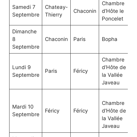
Chambre
Samedi 7
Chateay-
7
Chaconin
d’Hôte le
Septembre
Thierry
k
Poncelet
Dimanche
5
8
Chaconin
Paris
Bopha
k
Septembre
Chambre
Lundi 9
d’Hôte de
7
Paris
Féricy
Septembre
la Vallée
k
Javeau
Chambre
Mardi 10
3
Féricy
Féricy
d’Hôte de
Septembre
k
la Vallée
Javeau