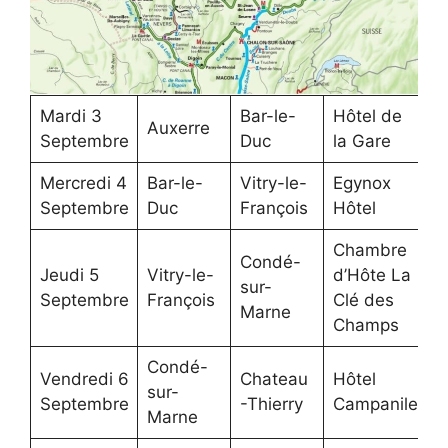
Mardi 3
Bar-le-
Hôtel de
Auxerre
Septembre
Duc
la Gare
Mercredi 4
Bar-le-
Vitry-le-
Egynox
5
Septembre
Duc
François
Hôtel
k
Chambre
Condé-
Jeudi 5
Vitry-le-
d’Hôte La
5
sur-
Septembre
François
Clé des
k
Marne
Champs
Condé-
Vendredi 6
Chateau
Hôtel
7
sur-
Septembre
-Thierry
Campanile
k
Marne