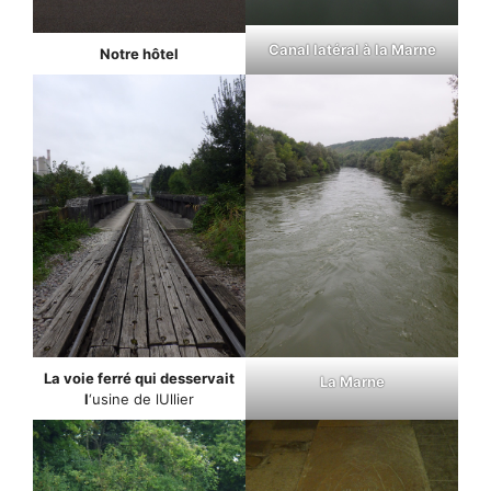
Canal latéral à la Marne
Notre hôtel
La voie ferré qui desservait
La Marne
l
‘usine de lUllier