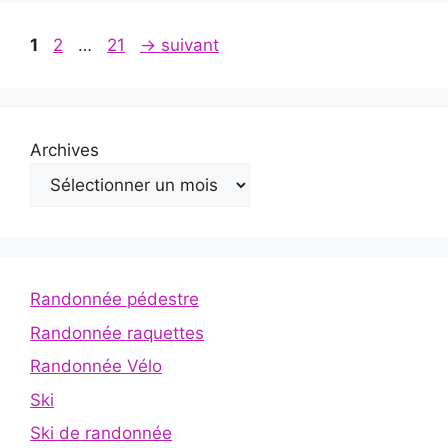
Page
Page
Page
1
2
…
21
→
suivant
Archives
Randonnée pédestre
Randonnée raquettes
Randonnée Vélo
Ski
Ski de randonnée