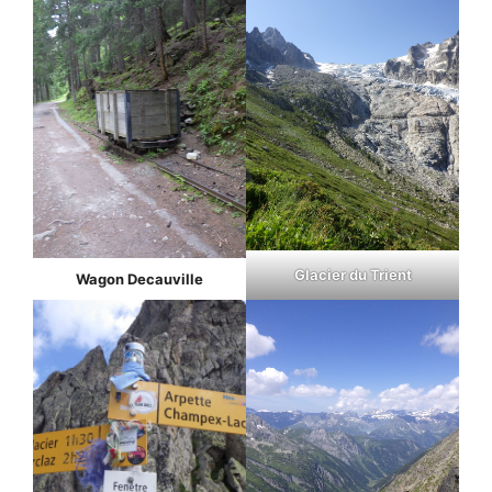
Glacier du Trient
Wagon Decauville