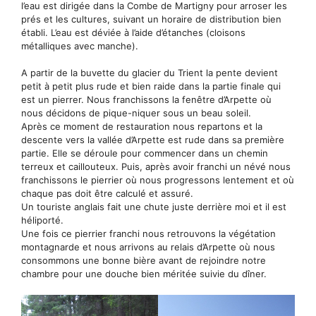
l’eau est dirigée dans la Combe de Martigny pour arroser les
prés et les cultures, suivant un horaire de distribution bien
établi. L’eau est déviée à l’aide d’étanches (cloisons
métalliques avec manche).
A partir de la buvette du glacier du Trient la pente devient
petit à petit plus rude et bien raide dans la partie finale qui
est un pierrer. Nous franchissons la fenêtre d’Arpette où
nous décidons de pique-niquer sous un beau soleil.
Après ce moment de restauration nous repartons et la
descente vers la vallée d’Arpette est rude dans sa première
partie. Elle se déroule pour commencer dans un chemin
terreux et caillouteux. Puis, après avoir franchi un névé nous
franchissons le pierrier où nous progressons lentement et où
chaque pas doit être calculé et assuré.
Un touriste anglais fait une chute juste derrière moi et il est
héliporté.
Une fois ce pierrier franchi nous retrouvons la végétation
montagnarde et nous arrivons au relais d’Arpette où nous
consommons une bonne bière avant de rejoindre notre
chambre pour une douche bien méritée suivie du dîner.