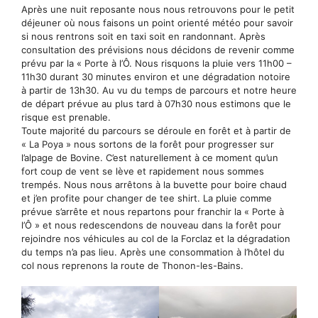
Après une nuit reposante nous nous retrouvons pour le petit
déjeuner où nous faisons un point orienté météo pour savoir
si nous rentrons soit en taxi soit en randonnant. Après
consultation des prévisions nous décidons de revenir comme
prévu par la « Porte à l’Ô. Nous risquons la pluie vers 11h00 –
11h30 durant 30 minutes environ et une dégradation notoire
à partir de 13h30. Au vu du temps de parcours et notre heure
de départ prévue au plus tard à 07h30 nous estimons que le
risque est prenable.
Toute majorité du parcours se déroule en forêt et à partir de
« La Poya » nous sortons de la forêt pour progresser sur
l’alpage de Bovine. C’est naturellement à ce moment qu’un
fort coup de vent se lève et rapidement nous sommes
trempés. Nous nous arrêtons à la buvette pour boire chaud
et j’en profite pour changer de tee shirt. La pluie comme
prévue s’arrête et nous repartons pour franchir la « Porte à
l’Ô » et nous redescendons de nouveau dans la forêt pour
rejoindre nos véhicules au col de la Forclaz et la dégradation
du temps n’a pas lieu. Après une consommation à l’hôtel du
col nous reprenons la route de Thonon-les-Bains.