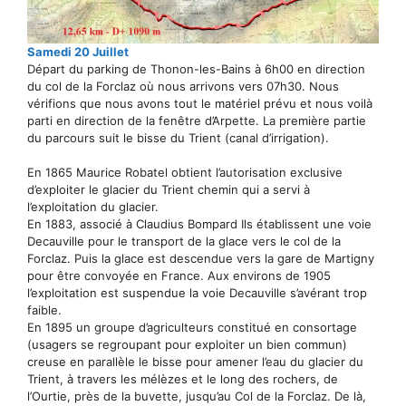
Samedi 20 Juillet
Départ du parking de Thonon-les-Bains à 6h00 en direction
du col de la Forclaz où nous arrivons vers 07h30. Nous
vérifions que nous avons tout le matériel prévu et nous voilà
parti en direction de la fenêtre d’Arpette. La première partie
du parcours suit le bisse du Trient (canal d’irrigation).
En 1865 Maurice Robatel obtient l’autorisation exclusive
d’exploiter le glacier du Trient chemin qui a servi à
l’exploitation du glacier.
En 1883, associé à Claudius Bompard Ils établissent une voie
Decauville pour le transport de la glace vers le col de la
Forclaz. Puis la glace est descendue vers la gare de Martigny
pour être convoyée en France. Aux environs de 1905
l’exploitation est suspendue la voie Decauville s’avérant trop
faible.
En 1895 un groupe d’agriculteurs constitué en consortage
(usagers se regroupant pour exploiter un bien commun)
creuse en parallèle le bisse pour amener l’eau du glacier du
Trient, à travers les mélèzes et le long des rochers, de
l’Ourtie, près de la buvette, jusqu’au Col de la Forclaz. De là,