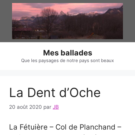
Aller
au
contenu
Mes ballades
Que les paysages de notre pays sont beaux
La Dent d’Oche
20 août 2020
par
JB
La Fétuière – Col de Planchand –