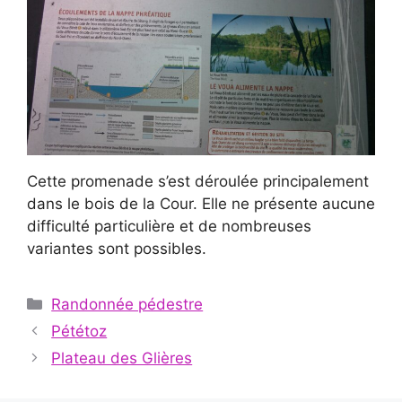
Cette promenade s’est déroulée principalement
dans le bois de la Cour. Elle ne présente aucune
difficulté particulière et de nombreuses
variantes sont possibles.
Catégories
Randonnée pédestre
Pététoz
Plateau des Glières